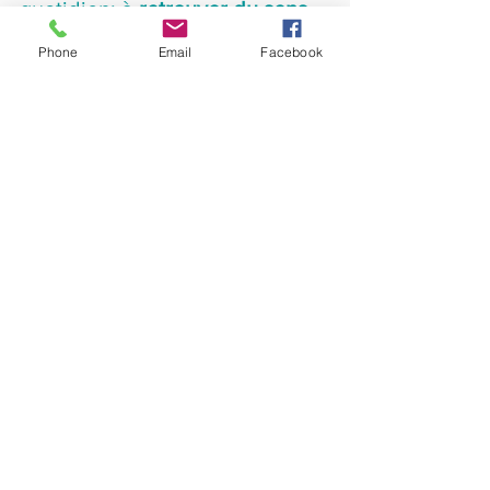
quotidien; à 
retrouver du sens
, 
de la 
confiance
 et de la 
Phone
Email
Facebook
sérénité
 en développant leur 
business "sur-mesure".
Coaching
coachentrepreneur
businesscoaching
mindset
coachingmindset
developpementpersonnel
Voir tout
Posts récents