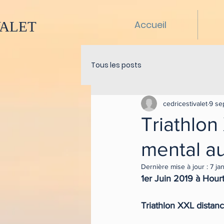
VALET
Accueil
Tous les posts
cedricestivalet
9 se
Triathlon
mental a
Dernière mise à jour :
7 ja
1er Juin 2019 à Hourt
Triathlon XXL distan