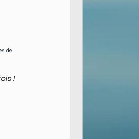
es de 
ois !