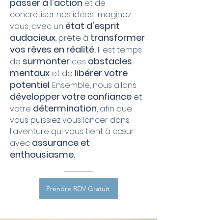
passer à l'action
et de
concrétiser nos idées. Imaginez-
état d'esprit
vous, avec un
audacieux
transformer
, prêt·e à
vos rêves en réalité.
Il est temps
surmonter
obstacles
de
ces
mentaux
libérer votre
et de
potentiel
. Ensemble, nous allons
développer votre confiance
et
détermination
votre
, afin que
vous puissiez vous lancer dans
l'aventure qui vous tient à cœur
assurance et
avec
enthousiasme.
Prendre RDV Gratuit