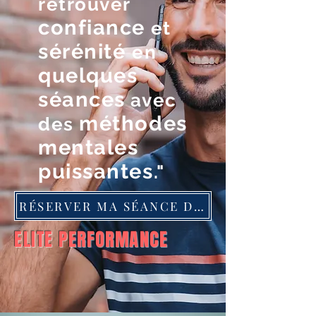
retrouver
confiance
et
sérénité
en
quelques
séances
avec
méthodes
des
mentales
puissantes
."
RÉSERVER MA SÉANCE DÉCOUVERTE GRATUITE
ELITE PERFORMANCE