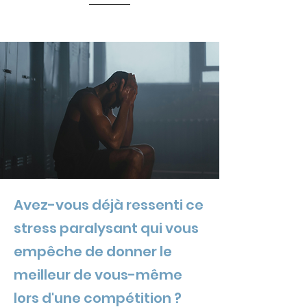
Avez-vous déjà ressenti ce
stress paralysant qui vous
empêche de donner le
meilleur de vous-même
lors d'une compétition ?